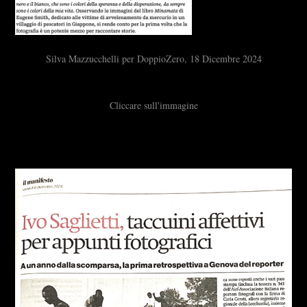
Silva Mazzucchelli per DoppioZero, 18 Dicembre 2024
Cliccare sull'immagine